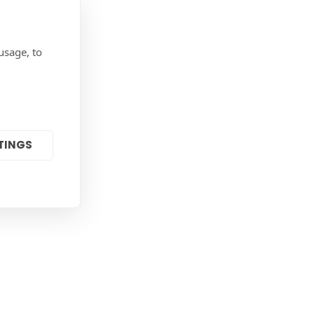
usage, to
TINGS