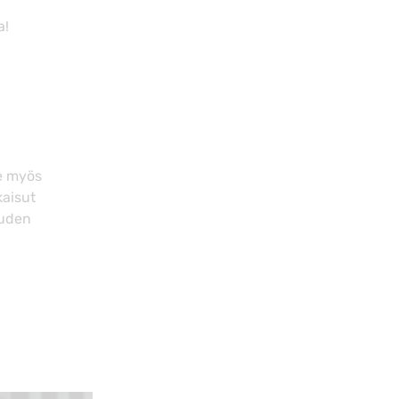
a!
ee myös
kaisut
uuden