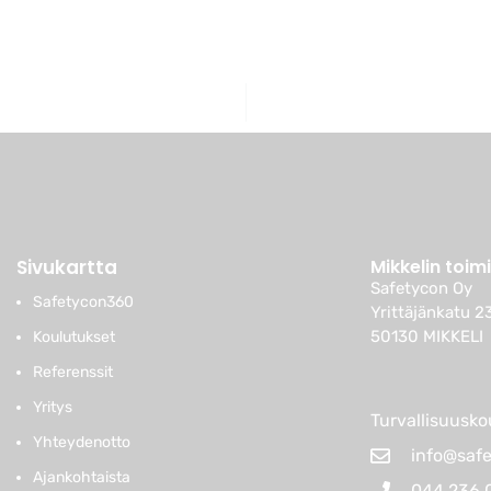
Sivukartta
Mikkelin toim
Safetycon Oy
Safetycon360
Yrittäjänkatu 2
50130 MIKKELI
Koulutukset
Referenssit
Yritys
Turvallisuusko
Yhteydenotto
info@safe
Ajankohtaista
044 236 