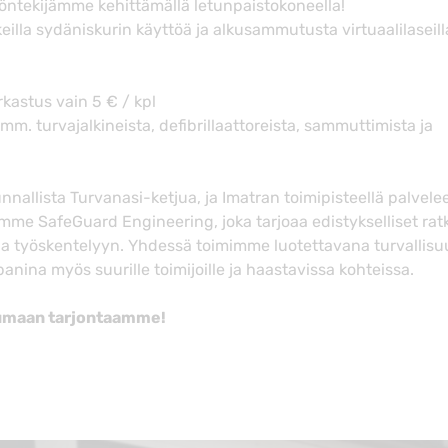
yöntekijämme kehittämällä letunpaistokoneella!
illa sydäniskurin käyttöä ja alkusammutusta virtuaalilaseill
:
astus vain 5 € / kpl
 mm. turvajalkineista, defibrillaattoreista, sammuttimista ja
nallista Turvanasi-ketjua, ja Imatran toimipisteellä palvel
e SafeGuard Engineering, joka tarjoaa edistykselliset rat
lla työskentelyyn. Yhdessä toimimme luotettavana turvallis
nina myös suurille toimijoille ja haastavissa kohteissa.
tumaan tarjontaamme!