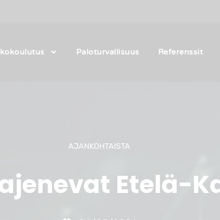
kkokoulutus
Paloturvallisuus
Referenssit
AJANKOHTAISTA
aajenevat Etelä-K