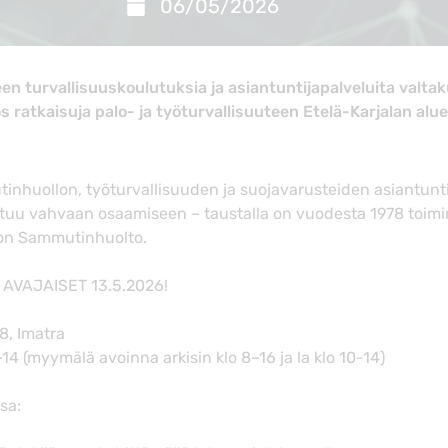
06/05/2026
n turvallisuuskoulutuksia ja asiantuntijapalveluita valtaku
ratkaisuja palo- ja työturvallisuuteen Etelä-Karjalan alue
nhuollon, työturvallisuuden ja suojavarusteiden asiantunti
uu vahvaan osaamiseen – taustalla on vuodesta 1978 toimi
on Sammutinhuolto.
 AVAJAISET 13.5.2026!
 8, Imatra
0–14 (myymälä avoinna arkisin klo 8–16 ja la klo 10-14)
ssa: