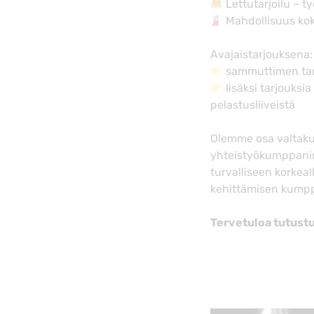
Lettutarjoilu – t
Mahdollisuus koke
Avajaistarjouksena
sammuttimen tark
lisäksi tarjouksia
pelastusliiveistä
Olemme osa valtakun
yhteistyökumppanimm
turvalliseen korkea
kehittämisen kumppa
Tervetuloa tutus