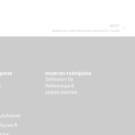
NEXT
Safetycon LMS kehitystyö etenee EU-tuella
ipiste
Imatran toimipiste
Safetycon Oy
3
Retikankuja 8
55800 IMATRA
ulutukset
tycon.fi
0216