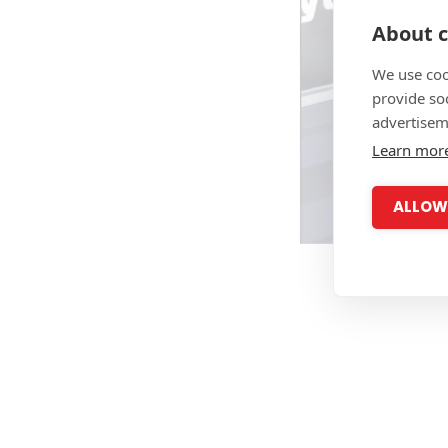
About c
We use coo
provide so
advertisem
Learn mor
ALLOW