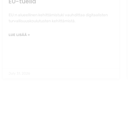
EU-tuella
EU:n alueellinen kehittämistuki vauhdittaa digitaalisten
turvallisuuskoulutusten kehittämistä.
LUE LISÄÄ »
July 31, 2026