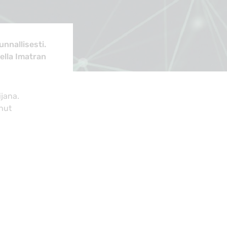
nnallisesti.
ella Imatran
jana.
nut