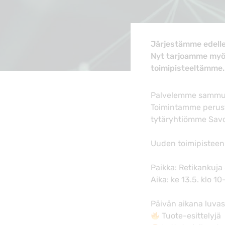
Järjestämme edellee
Nyt tarjoamme myös 
toimipisteeltämme.
Palvelemme sammuti
Toimintamme perust
tytäryhtiömme Sav
Uuden toimipisteen
Paikka: Retikankuja
Aika: ke 13.5. klo 1
Päivän aikana luva
Tuote-esittelyjä