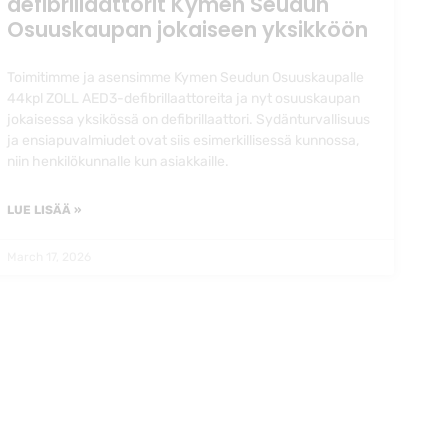
defibrillaattorit Kymen Seudun
Osuuskaupan jokaiseen yksikköön
Toimitimme ja asensimme Kymen Seudun Osuuskaupalle
44kpl ZOLL AED3-defibrillaattoreita ja nyt osuuskaupan
jokaisessa yksikössä on defibrillaattori. Sydänturvallisuus
ja ensiapuvalmiudet ovat siis esimerkillisessä kunnossa,
niin henkilökunnalle kun asiakkaille.
LUE LISÄÄ »
March 17, 2026